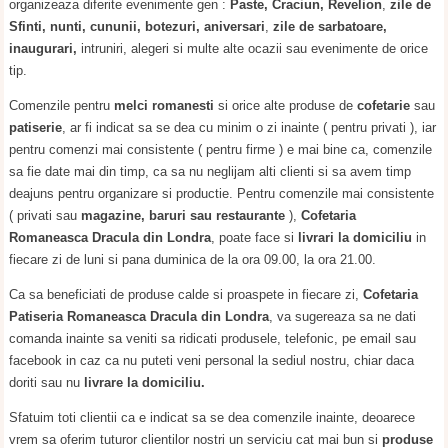
organizeaza diferite evenimente gen :
Paste, Craciun, Revelion
,
zile de
Sfinti,
nunti, cununii, botezuri, aniversari
,
zile de sarbatoare,
inaugurari,
intruniri, alegeri si multe alte ocazii sau evenimente de orice
tip.
Comenzile pentru
melci romanesti
si orice alte produse de
cofetarie
sau
patiserie
, ar fi indicat sa se dea cu minim o zi inainte ( pentru privati ), iar
pentru comenzi mai consistente ( pentru firme ) e mai bine ca, comenzile
sa fie date mai din timp, ca sa nu neglijam alti clienti si sa avem timp
deajuns pentru organizare si productie. Pentru comenzile mai consistente
( privati sau
magazine, baruri sau restaurante
),
Cofetaria
Romaneasca Dracula din Londra
, poate face si
livrari la domiciliu
in
fiecare zi de luni si pana duminica de la ora 09.00, la ora 21.00.
Ca sa beneficiati de produse calde si proaspete in fiecare zi,
Cofetaria
Patiseria Romaneasca Dracula din Londra
, va sugereaza sa ne dati
comanda inainte sa veniti sa ridicati produsele, telefonic, pe email sau
facebook in caz ca nu puteti veni personal la sediul nostru, chiar daca
doriti sau nu
livrare la domiciliu.
Sfatuim toti clientii ca e indicat sa se dea comenzile inainte, deoarece
vrem sa oferim tuturor clientilor nostri un serviciu cat mai bun si
produse