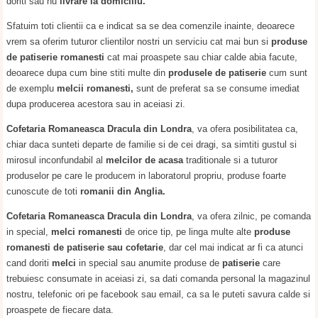
doriti sau nu
livrare la domiciliu.
Sfatuim toti clientii ca e indicat sa se dea comenzile inainte, deoarece
vrem sa oferim tuturor clientilor nostri un serviciu cat mai bun si
produse
de patiserie romanesti
cat mai proaspete sau chiar calde abia facute,
deoarece dupa cum bine stiti multe din
produsele de patiserie
cum sunt
de exemplu
melcii romanesti,
sunt de preferat sa se consume imediat
dupa producerea acestora sau in aceiasi zi.
Cofetaria Romaneasca Dracula din Londra
, va ofera posibilitatea ca,
chiar daca sunteti departe de familie si de cei dragi, sa simtiti gustul si
mirosul inconfundabil al
melcilor de acasa
traditionale si a tuturor
produselor pe care le producem in laboratorul propriu, produse foarte
cunoscute de toti
romanii din Anglia.
Cofetaria Romaneasca Dracula din Londra
, va ofera zilnic, pe comanda
in special,
melci romanesti
de orice tip, pe linga multe alte
produse
romanesti de patiserie sau cofetarie
, dar cel mai indicat ar fi ca atunci
cand doriti
melci
in special sau anumite produse de
patiserie
care
trebuiesc consumate in aceiasi zi, sa dati comanda personal la magazinul
nostru, telefonic ori pe facebook sau email, ca sa le puteti savura calde si
proaspete de fiecare data.