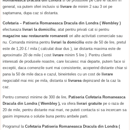
Romaneasca Dracula
din Londra
si de produsele pe care le facem in
general, va putem oferi inclusiv si
livrare
de minim 2 sau 3 ori pe
saptamana, dupa caz si distanta.
Cofetaria – Patiseria Romaneasca Dracula din Londra ( Wembley )
efectueaza
livrari la domiciliu
, atat pentru privati cat si pentru
magazine sau restaurante romanesti
ori alte activitati comerciale sau
nu. Comanda minima pentru
livrari la domiciliu
este de 50 de lire, pretul
este de 1,20 £ / mila ( calculat doar dus ), iar distanta maxima este de
aproximativ 20 de mile ( cost l
ivrare
minim 5 lire ). Pentru clientii
interesati de produsele noastre, care locuiesc mai departe, putem face si
exceptii, daca comenzile sunt mai consistente, acoperind distante chiar si
pana la 50 de mile daca e cazul, bineinteles cu un cost de
livrare
negociabil mai mic pe mila, distanta si
livrarea
depinzand de la caz la
caz.
Pentru comenzi minime de 300 de lire,
Patiseria Cofetaria Romaneasca
Dracula din Londra ( Wembley ),
va ofera
livrari gratuite
pe o raza de
20 de mile, pentru distante mai mari, ne puteti contacta si sa incercam sa
gasim impreuna o solutie buna pentru ambele parti.
Programul la
Cofetaria Patiseria Romaneasca Dracula din Londra (