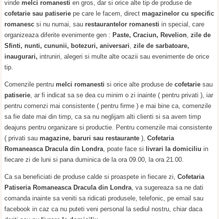
vinde
melci romanesti
en gros, dar si orice alte tip de produse de
cofetarie sau patiserie
pe care le facem, direct
magazinelor cu specific
romanesc
si nu numai, sau
restaurantelor romanesti
in special, care
organizeaza diferite evenimente gen :
Paste, Craciun, Revelion
,
zile de
Sfinti,
nunti, cununii, botezuri, aniversari
,
zile de sarbatoare,
inaugurari,
intruniri, alegeri si multe alte ocazii sau evenimente de orice
tip.
Comenzile pentru
melci romanesti
si orice alte produse de
cofetarie
sau
patiserie
, ar fi indicat sa se dea cu minim o zi inainte ( pentru privati ), iar
pentru comenzi mai consistente ( pentru firme ) e mai bine ca, comenzile
sa fie date mai din timp, ca sa nu neglijam alti clienti si sa avem timp
deajuns pentru organizare si productie. Pentru comenzile mai consistente
( privati sau
magazine, baruri sau restaurante
),
Cofetaria
Romaneasca Dracula din Londra
, poate face si
livrari la domiciliu
in
fiecare zi de luni si pana duminica de la ora 09.00, la ora 21.00.
Ca sa beneficiati de produse calde si proaspete in fiecare zi,
Cofetaria
Patiseria Romaneasca Dracula din Londra
, va sugereaza sa ne dati
comanda inainte sa veniti sa ridicati produsele, telefonic, pe email sau
facebook in caz ca nu puteti veni personal la sediul nostru, chiar daca