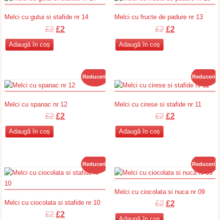
Melci cu gutui si stafide nr 14
Melci cu fructe de padure nr 13
Prețul
Prețul
Prețul
Prețul
£
2
£
2
£
2
£
2
inițial
curent
inițial
curent
Adaugă în coș
Adaugă în coș
a
este:
a
este:
fost:
£2.
fost:
£2.
£2.
£2.
Reduceri!
Reduceri!
Melci cu spanac nr 12
Melci cu cirese si stafide nr 11
Prețul
Prețul
Prețul
Prețul
£
2
£
2
£
2
£
2
inițial
curent
inițial
curent
Adaugă în coș
Adaugă în coș
a
este:
a
este:
fost:
£2.
fost:
£2.
£2.
£2.
Reduceri!
Reduceri!
Melci cu ciocolata si nuca nr 09
Melci cu ciocolata si stafide nr 10
Prețul
Prețul
£
2
£
2
Prețul
Prețul
inițial
curent
£
2
£
2
Adaugă în coș