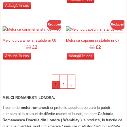
inițial
curent
a
este:
Adaugă în coș
a
este:
fost:
£2.
fost:
£2.
£2.
£2.
Reduceri!
Reduceri!
Melci cu caramel si stafide nr 08
Melci cu capsuni si stafide nr 07
Prețul
Prețul
Prețul
Prețul
£
2
£
2
£
2
£
2
inițial
curent
inițial
curent
Adaugă în coș
Adaugă în coș
a
este:
a
este:
fost:
£2.
fost:
£2.
£2.
£2.
1
2
→
MELCI ROMANESTI LONDRA.
Tipurile de
melci romanesti
si preturile acestora pe care le puteti
cumpara si la platouri de diferite marimi si bucati, pe care
Cofetaria
Romaneasca Dracula din Londra ( Wembley )
le produce, in functie de
gusturile clientilor, sunt urmatoarele
( preturile
melcilor
luati in cantitate