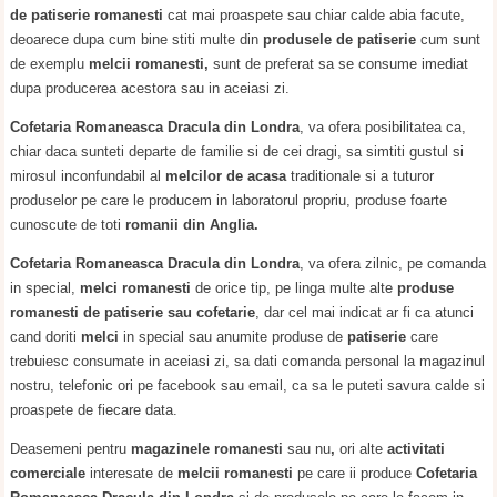
de patiserie romanesti
cat mai proaspete sau chiar calde abia facute,
deoarece dupa cum bine stiti multe din
produsele de patiserie
cum sunt
de exemplu
melcii romanesti,
sunt de preferat sa se consume imediat
dupa producerea acestora sau in aceiasi zi.
Cofetaria Romaneasca Dracula din Londra
, va ofera posibilitatea ca,
chiar daca sunteti departe de familie si de cei dragi, sa simtiti gustul si
mirosul inconfundabil al
melcilor de acasa
traditionale si a tuturor
produselor pe care le producem in laboratorul propriu, produse foarte
cunoscute de toti
romanii din Anglia.
Cofetaria Romaneasca Dracula din Londra
, va ofera zilnic, pe comanda
in special,
melci romanesti
de orice tip, pe linga multe alte
produse
romanesti de patiserie sau cofetarie
, dar cel mai indicat ar fi ca atunci
cand doriti
melci
in special sau anumite produse de
patiserie
care
trebuiesc consumate in aceiasi zi, sa dati comanda personal la magazinul
nostru, telefonic ori pe facebook sau email, ca sa le puteti savura calde si
proaspete de fiecare data.
Deasemeni pentru
magazinele romanesti
sau nu
,
ori alte
activitati
comerciale
interesate de
melcii romanesti
pe care ii produce
Cofetaria