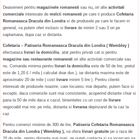
Deasemeni pentru
magazinele romanesti
sau nu
,
ori alte
activitati
comerciale
interesate de
melcii romanesti
pe care ii produce
Cofetaria
Romaneasca Dracula
din Londra
si de produsele pe care le facem in
general, va putem oferi inclusiv si
livrare
de minim 2 sau 3 ori pe
saptamana, dupa caz si distanta.
Cofetaria – Patiseria Romaneasca Dracula din Londra ( Wembley )
efectueaza
livrari la domiciliu
, atat pentru privati cat si pentru
magazine sau restaurante romanesti
ori alte activitati comerciale sau
nu. Comanda minima pentru
livrari la domiciliu
este de 50 de lire, pretul
este de 1,20 £ / mila ( calculat doar dus ), iar distanta maxima este de
aproximativ 20 de mile ( cost l
ivrare
minim 5 lire ). Pentru clientii
interesati de produsele noastre, care locuiesc mai departe, putem face si
exceptii, daca comenzile sunt mai consistente, acoperind distante chiar si
pana la 50 de mile daca e cazul, bineinteles cu un cost de
livrare
negociabil mai mic pe mila, distanta si
livrarea
depinzand de la caz la
caz.
Pentru comenzi minime de 300 de lire,
Patiseria Cofetaria Romaneasca
Dracula din Londra ( Wembley ),
va ofera
livrari gratuite
pe o raza de
20 de mile, pentru distante mai mari, ne puteti contacta si sa incercam sa