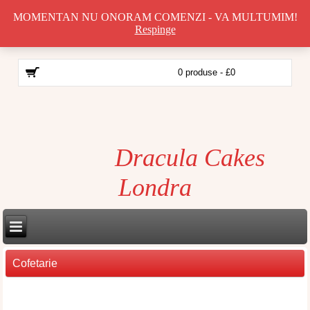
MOMENTAN NU ONORAM COMENZI - VA MULTUMIM!
Respinge
0 produse - £0
Dracula Cakes
Londra
Cofetarie