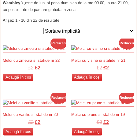
Wembley )
,este de luni si pana duminica de la ora 09.00, la ora 21.00,
cu posibilitate de parcare gratuita in zona.
Afișez 1 - 16 din 22 de rezultate
Reduceri!
Reduceri!
Melci cu zmeura si stafide nr 22
Melci cu visine si stafide nr 21
Prețul
Prețul
Prețul
Prețul
£
2
£
2
£
2
£
2
inițial
curent
inițial
curent
Adaugă în coș
Adaugă în coș
a
este:
a
este:
fost:
£2.
fost:
£2.
£2.
£2.
Reduceri!
Reduceri!
Melci cu vanilie si stafide nr 20
Melci cu prune si stafide nr 19
Prețul
Prețul
Prețul
Prețul
£
2
£
2
£
2
£
2
inițial
curent
inițial
curent
Adaugă în coș
Adaugă în coș
a
este:
a
este: