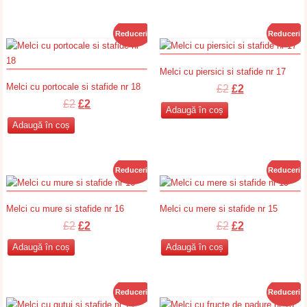
fost:
£2.
fost:
£2.
£2.
£2.
Reduceri!
Reduceri!
Melci cu piersici si stafide nr 17
Melci cu portocale si stafide nr 18
Prețul
Prețul
£
2
£
2
Prețul
Prețul
inițial
curent
£
2
£
2
Adaugă în coș
inițial
curent
a
este:
Adaugă în coș
a
este:
fost:
£2.
fost:
£2.
£2.
£2.
Reduceri!
Reduceri!
Melci cu mure si stafide nr 16
Melci cu mere si stafide nr 15
Prețul
Prețul
Prețul
Prețul
£
2
£
2
£
2
£
2
inițial
curent
inițial
curent
Adaugă în coș
Adaugă în coș
a
este:
a
este:
fost:
£2.
fost:
£2.
£2.
£2.
Reduceri!
Reduceri!