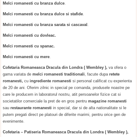
Melci romanesti cu branza dulce
.
Melci romanesti cu branza dulce si stafide
.
Melci romanesti cu branza sarata si cascaval
.
Melci romanesti cu dovleac.
Melci romanesti cu spanac.
Melci romanesti cu mere
.
Cofetaria Romaneasca Dracula din Londra
( Wembley ),
va ofera o
gama variata de
melci romanesti traditionali
, facute dupa
retete
romanesti,
cu
ingrediente romanesti
si personal calificat cu experienta
de 20 de ani. Oferim zilnic in special pe comanda, produsele noastre pe
care le producem in laboratorul nostru, atit persoanelor fizice cat si
societatilor comerciale la pret de en gros pentru
magazine romanesti
sau
restaurante romanesti
in special, dar si de alta nationalitate si le
putem pregati direct pe platouri de diferite marimi, pentru orice gen de
evenimente.
Cofetaria – Patiseria Romaneasca Dracula din Londra ( Wembley ),