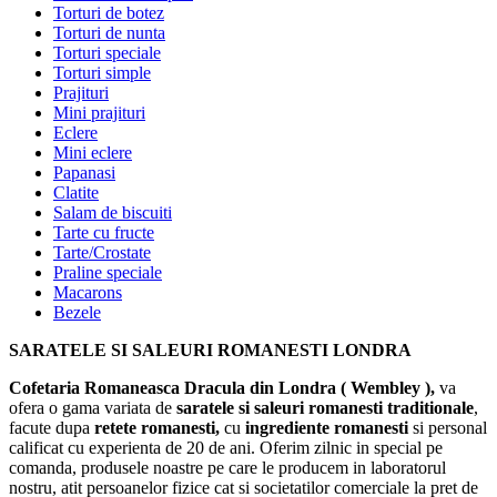
Torturi de botez
Torturi de nunta
Torturi speciale
Torturi simple
Prajituri
Mini prajituri
Eclere
Mini eclere
Papanasi
Clatite
Salam de biscuiti
Tarte cu fructe
Tarte/Crostate
Praline speciale
Macarons
Bezele
SARATELE SI SALEURI ROMANESTI LONDRA
Cofetaria Romaneasca Dracula din Londra
( Wembley ),
va
ofera o gama variata de
saratele si saleuri romanesti traditionale
,
facute dupa
retete romanesti,
cu
ingrediente romanesti
si personal
calificat cu experienta de 20 de ani. Oferim zilnic in special pe
comanda, produsele noastre pe care le producem in laboratorul
nostru, atit persoanelor fizice cat si societatilor comerciale la pret de