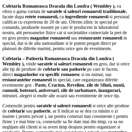
mai
alese
Cofetaria Romaneasca Dracula din Londra
( Wembley ),
va
multe
în
ofera o gama variata de
saratele si saleuri romanesti traditionale
,
variații.
pagina
facute dupa
retete romanesti,
cu
ingrediente romanesti
si personal
Opțiunile
produsului.
calificat cu experienta de 20 de ani. Oferim zilnic in special pe
pot
comanda, produsele noastre pe care le producem in laboratorul
fi
nostru, atit persoanelor fizice cat si societatilor comerciale la pret de
alese
en gros pentru
magazine romanesti
sau
restaurante romanesti
in
în
special, dar si de alta nationalitate si le putem pregati direct pe
pagina
platouri de diferite marimi, pentru orice gen de evenimente.
produsului.
Cofetaria – Patiseria Romaneasca Dracula din Londra (
Wembley ),
vinde
saratele si saleuri romanesti
en gros, dar si orice
alte tip de produse de
cofetarie sau patiserie
pe care le facem,
direct
magazinelor cu specific romanesc
si nu numai, sau
restaurantelor romanesti
in special, care organizeaza diferite
evenimente gen :
Paste, Craciun, Revelion
,
zile de Sfinti,
nunti,
cununii, botezuri, aniversari
,
zile de sarbatoare,
inaugurari,
intruniri, alegeri si multe alte ocazii sau evenimente de orice tip.
Comenzile pentru
saratele si saleuri romanesti
si orice alte produse
de
cofetarie
sau
patiserie
, ar fi indicat sa se dea cu minim o zi
inainte ( pentru privati ), iar pentru comenzi mai consistente ( pentru
firme ) e mai bine ca, comenzile sa fie date mai din timp, ca sa nu
neglijam alti clienti si sa avem timp deajuns pentru organizare si