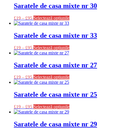
mai
Saratele de casa mixte nr 30
alese
multe
în
variații.
pagina
Acest
£
19
–
£
95
Selectează opțiunile
Opțiunile
produsului.
produs
pot
are
fi
mai
Saratele de casa mixte nr 33
alese
multe
în
variații.
pagina
Acest
£
19
–
£
95
Selectează opțiunile
Opțiunile
produsului.
produs
pot
are
fi
mai
Saratele de casa mixte nr 27
alese
multe
în
variații.
pagina
Acest
£
19
–
£
95
Selectează opțiunile
Opțiunile
produsului.
produs
pot
are
fi
mai
Saratele de casa mixte nr 25
alese
multe
în
variații.
pagina
Acest
£
19
–
£
95
Selectează opțiunile
Opțiunile
produsului.
produs
pot
are
fi
mai
Saratele de casa mixte nr 29
alese
multe
în