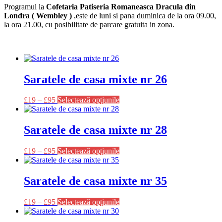
Programul la
Cofetaria Patiseria Romaneasca Dracula din
Londra ( Wembley )
,este de luni si pana duminica de la ora 09.00,
la ora 21.00, cu posibilitate de parcare gratuita in zona.
Saratele de casa mixte nr 26
Acest
£
19
–
£
95
Selectează opțiunile
produs
are
mai
Saratele de casa mixte nr 28
multe
variații.
Acest
£
19
–
£
95
Selectează opțiunile
Opțiunile
produs
pot
are
fi
mai
Saratele de casa mixte nr 35
alese
multe
în
variații.
pagina
Acest
£
19
–
£
95
Selectează opțiunile
Opțiunile
produsului.
produs
pot
are
fi