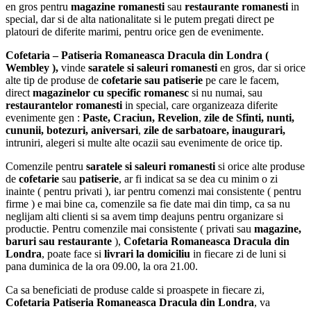
en gros pentru
magazine romanesti
sau
restaurante romanesti
in
special, dar si de alta nationalitate si le putem pregati direct pe
platouri de diferite marimi, pentru orice gen de evenimente.
Cofetaria – Patiseria Romaneasca Dracula din Londra (
Wembley ),
vinde
saratele si saleuri romanesti
en gros, dar si orice
alte tip de produse de
cofetarie sau patiserie
pe care le facem,
direct
magazinelor cu specific romanesc
si nu numai, sau
restaurantelor romanesti
in special, care organizeaza diferite
evenimente gen :
Paste, Craciun, Revelion
,
zile de Sfinti,
nunti,
cununii, botezuri, aniversari
,
zile de sarbatoare,
inaugurari,
intruniri, alegeri si multe alte ocazii sau evenimente de orice tip.
Comenzile pentru
saratele si saleuri romanesti
si orice alte produse
de
cofetarie
sau
patiserie
, ar fi indicat sa se dea cu minim o zi
inainte ( pentru privati ), iar pentru comenzi mai consistente ( pentru
firme ) e mai bine ca, comenzile sa fie date mai din timp, ca sa nu
neglijam alti clienti si sa avem timp deajuns pentru organizare si
productie. Pentru comenzile mai consistente ( privati sau
magazine,
baruri sau restaurante
),
Cofetaria Romaneasca Dracula din
Londra
, poate face si
livrari la domiciliu
in fiecare zi de luni si
pana duminica de la ora 09.00, la ora 21.00.
Ca sa beneficiati de produse calde si proaspete in fiecare zi,
Cofetaria Patiseria Romaneasca Dracula din Londra
, va