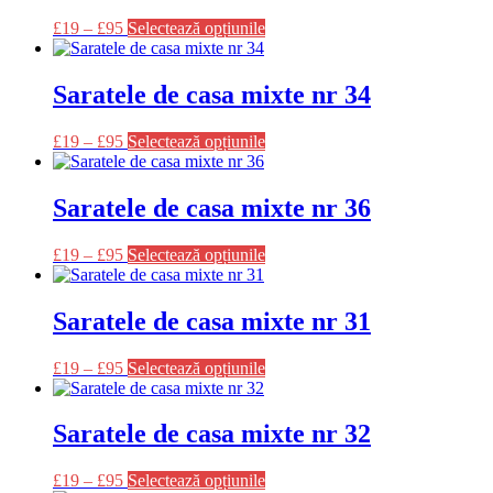
variații.
pagina
Acest
£
19
–
£
95
Selectează opțiunile
Opțiunile
produsului.
produs
pot
are
fi
mai
Saratele de casa mixte nr 34
alese
multe
în
variații.
pagina
Acest
£
19
–
£
95
Selectează opțiunile
Opțiunile
produsului.
produs
pot
are
fi
mai
Saratele de casa mixte nr 36
alese
multe
în
variații.
pagina
Acest
£
19
–
£
95
Selectează opțiunile
Opțiunile
produsului.
produs
pot
are
fi
mai
Saratele de casa mixte nr 31
alese
multe
în
variații.
pagina
Acest
£
19
–
£
95
Selectează opțiunile
Opțiunile
produsului.
produs
pot
are
fi
mai
Saratele de casa mixte nr 32
alese
multe
în
variații.
pagina
Acest
£
19
–
£
95
Selectează opțiunile
Opțiunile
produsului.