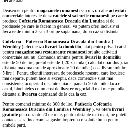
fiecare data.
Deasemeni pentru
magazinele romanesti
sau nu
,
ori alte
activitati
comerciale
interesate de
saratelele si saleurile romanesti
pe care le
produce
Cofetaria Romaneasca Dracula
din Londra
si de
produsele pe care le facem in general, va putem oferi inclusiv si
livrare
de minim 2 sau 3 ori pe saptamana, dupa caz si distanta.
Cofetaria – Patiseria Romaneasca Dracula din Londra (
Wembley )
efectueaza
livrari la domiciliu
, atat pentru privati cat si
pentru
magazine sau restaurante romanesti
ori alte activitati
comerciale sau nu. Comanda minima pentru
livrari la domiciliu
este de 50 de lire, pretul este de 1,20 £ / mila ( calculat doar dus ), iar
distanta maxima este de aproximativ 20 de mile ( cost livrare minim
5 lire ). Pentru clientii interesati de produsele noastre, care locuiesc
mai departe, putem face si exceptii, daca comenzile sunt mai
consistente, acoperind distante chiar si pana la 50 de mile daca e
cazul, bineinteles cu un cost de
livrare
negociabil mai mic pe mila,
distanta si
livrarea
depinzand de la caz la caz.
Pentru comenzi minime de 300 de lire,
Patiseria Cofetaria
Romaneasca Dracula din Londra ( Wembley ),
va ofera
livrari
gratuite
pe o raza de 20 de mile, pentru distante mai mari, ne puteti
contacta si sa incercam sa gasim impreuna o solutie buna pentru
ambele parti.