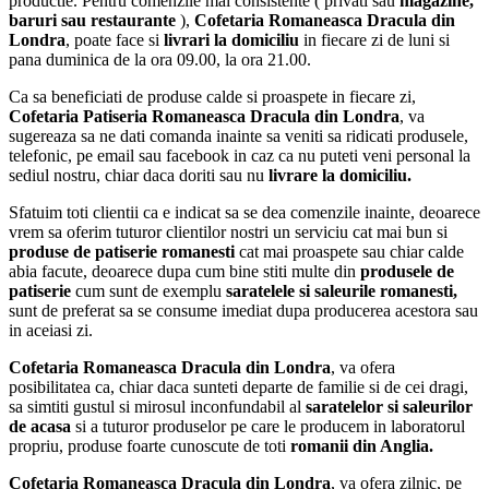
productie. Pentru comenzile mai consistente ( privati sau
magazine,
baruri sau restaurante
),
Cofetaria Romaneasca Dracula din
Londra
, poate face si
livrari la domiciliu
in fiecare zi de luni si
pana duminica de la ora 09.00, la ora 21.00.
Ca sa beneficiati de produse calde si proaspete in fiecare zi,
Cofetaria Patiseria Romaneasca Dracula din Londra
, va
sugereaza sa ne dati comanda inainte sa veniti sa ridicati produsele,
telefonic, pe email sau facebook in caz ca nu puteti veni personal la
sediul nostru, chiar daca doriti sau nu
livrare la domiciliu.
Sfatuim toti clientii ca e indicat sa se dea comenzile inainte, deoarece
vrem sa oferim tuturor clientilor nostri un serviciu cat mai bun si
produse de patiserie romanesti
cat mai proaspete sau chiar calde
abia facute, deoarece dupa cum bine stiti multe din
produsele de
patiserie
cum sunt de exemplu
saratelele si saleurile romanesti,
sunt de preferat sa se consume imediat dupa producerea acestora sau
in aceiasi zi.
Cofetaria Romaneasca Dracula din Londra
, va ofera
posibilitatea ca, chiar daca sunteti departe de familie si de cei dragi,
sa simtiti gustul si mirosul inconfundabil al
saratelelor si saleurilor
de acasa
si a tuturor produselor pe care le producem in laboratorul
propriu, produse foarte cunoscute de toti
romanii din Anglia.
Cofetaria Romaneasca Dracula din Londra
, va ofera zilnic, pe