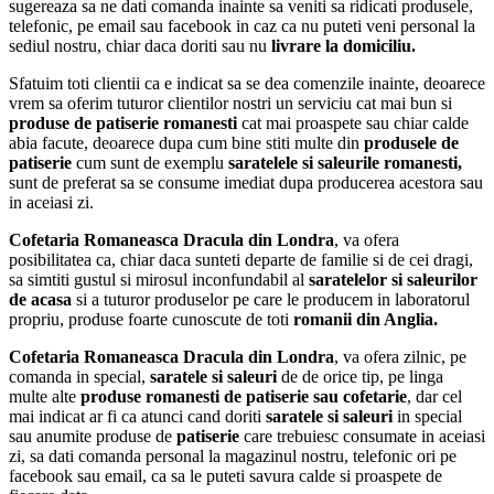
sugereaza sa ne dati comanda inainte sa veniti sa ridicati produsele,
telefonic, pe email sau facebook in caz ca nu puteti veni personal la
sediul nostru, chiar daca doriti sau nu
livrare la domiciliu.
Sfatuim toti clientii ca e indicat sa se dea comenzile inainte, deoarece
vrem sa oferim tuturor clientilor nostri un serviciu cat mai bun si
produse de patiserie romanesti
cat mai proaspete sau chiar calde
abia facute, deoarece dupa cum bine stiti multe din
produsele de
patiserie
cum sunt de exemplu
saratelele si saleurile romanesti,
sunt de preferat sa se consume imediat dupa producerea acestora sau
in aceiasi zi.
Cofetaria Romaneasca Dracula din Londra
, va ofera
posibilitatea ca, chiar daca sunteti departe de familie si de cei dragi,
sa simtiti gustul si mirosul inconfundabil al
saratelelor si saleurilor
de acasa
si a tuturor produselor pe care le producem in laboratorul
propriu, produse foarte cunoscute de toti
romanii din Anglia.
Cofetaria Romaneasca Dracula din Londra
, va ofera zilnic, pe
comanda in special,
saratele
si saleuri
de de orice tip, pe linga
multe alte
produse romanesti de patiserie sau cofetarie
, dar cel
mai indicat ar fi ca atunci cand doriti
saratele
si saleuri
in special
sau anumite produse de
patiserie
care trebuiesc consumate in aceiasi
zi, sa dati comanda personal la magazinul nostru, telefonic ori pe
facebook sau email, ca sa le puteti savura calde si proaspete de