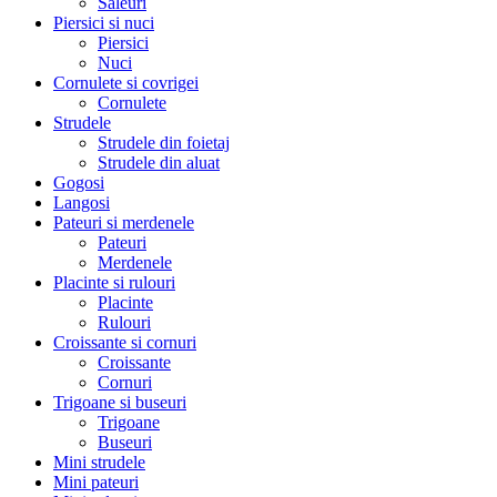
Saleuri
Piersici si nuci
Piersici
Nuci
Cornulete si covrigei
Cornulete
Strudele
Strudele din foietaj
Strudele din aluat
Gogosi
Langosi
Pateuri si merdenele
Pateuri
Merdenele
Placinte si rulouri
Placinte
Rulouri
Croissante si cornuri
Croissante
Cornuri
Trigoane si buseuri
Trigoane
Buseuri
Mini strudele
Mini pateuri