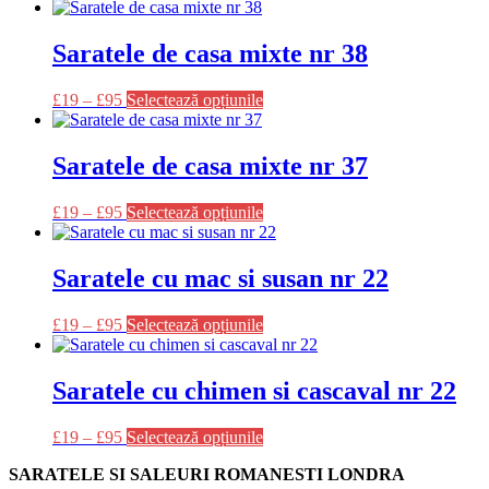
produs
pot
are
fi
mai
Saratele de casa mixte nr 38
alese
multe
în
variații.
pagina
Acest
£
19
–
£
95
Selectează opțiunile
Opțiunile
produsului.
produs
pot
are
fi
mai
Saratele de casa mixte nr 37
alese
multe
în
variații.
pagina
Acest
£
19
–
£
95
Selectează opțiunile
Opțiunile
produsului.
produs
pot
are
fi
mai
Saratele cu mac si susan nr 22
alese
multe
în
variații.
pagina
Acest
£
19
–
£
95
Selectează opțiunile
Opțiunile
produsului.
produs
pot
are
fi
mai
Saratele cu chimen si cascaval nr 22
alese
multe
în
variații.
pagina
Acest
£
19
–
£
95
Selectează opțiunile
Opțiunile
produsului.
produs
pot
SARATELE SI SALEURI ROMANESTI LONDRA
are
fi