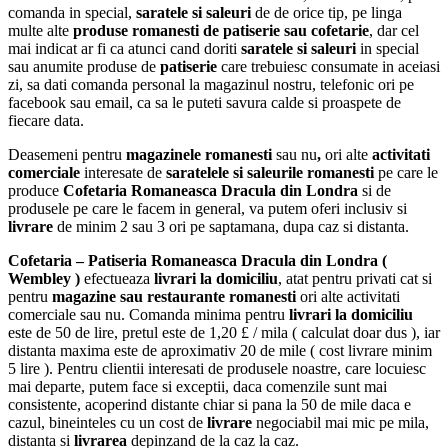
comanda in special,
saratele
si saleuri
de de orice tip, pe linga
multe alte
produse romanesti de patiserie sau cofetarie
, dar cel
mai indicat ar fi ca atunci cand doriti
saratele
si saleuri
in special
sau anumite produse de
patiserie
care trebuiesc consumate in aceiasi
zi, sa dati comanda personal la magazinul nostru, telefonic ori pe
facebook sau email, ca sa le puteti savura calde si proaspete de
fiecare data.
Deasemeni pentru
magazinele romanesti
sau nu
,
ori alte
activitati
comerciale
interesate de
saratelele si saleurile romanesti
pe care le
produce
Cofetaria Romaneasca Dracula
din Londra
si de
produsele pe care le facem in general, va putem oferi inclusiv si
livrare
de minim 2 sau 3 ori pe saptamana, dupa caz si distanta.
Cofetaria – Patiseria Romaneasca Dracula din Londra (
Wembley )
efectueaza
livrari la domiciliu
, atat pentru privati cat si
pentru
magazine sau restaurante romanesti
ori alte activitati
comerciale sau nu. Comanda minima pentru
livrari la domiciliu
este de 50 de lire, pretul este de 1,20 £ / mila ( calculat doar dus ), iar
distanta maxima este de aproximativ 20 de mile ( cost livrare minim
5 lire ). Pentru clientii interesati de produsele noastre, care locuiesc
mai departe, putem face si exceptii, daca comenzile sunt mai
consistente, acoperind distante chiar si pana la 50 de mile daca e
cazul, bineinteles cu un cost de
livrare
negociabil mai mic pe mila,
distanta si
livrarea
depinzand de la caz la caz.