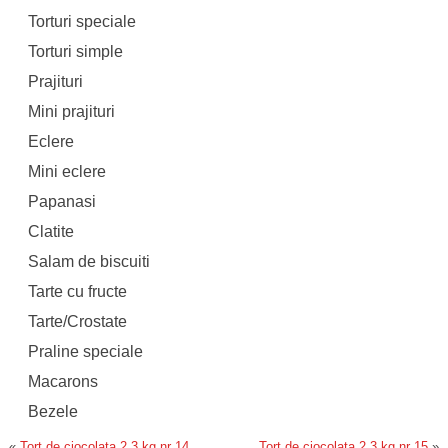
Torturi speciale
Torturi simple
Prajituri
Mini prajituri
Eclere
Mini eclere
Papanasi
Clatite
Salam de biscuiti
Tarte cu fructe
Tarte/Crostate
Praline speciale
Macarons
Bezele
«
Tort de ciocolata 2,3 kg nr 14
Tort de ciocolata 2,3 kg nr 15
»