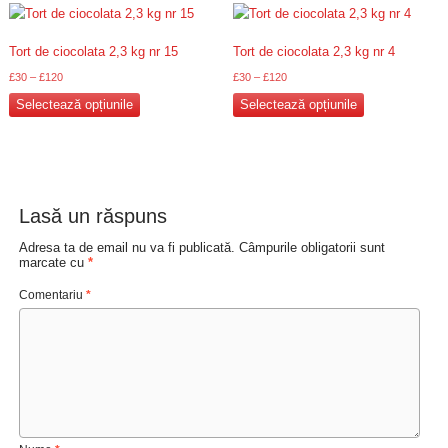
multe
multe
variații.
variații.
Tort de ciocolata 2,3 kg nr 15
Tort de ciocolata 2,3 kg nr 4
Opțiunile
Opțiunile
£
30
–
£
120
£
30
–
£
120
pot
pot
Acest
Acest
fi
fi
Selectează opțiunile
Selectează opțiunile
produs
produs
alese
alese
are
are
în
în
mai
mai
pagina
pagina
multe
multe
produsului.
produsului.
Lasă un răspuns
variații.
variații.
Opțiunile
Opțiunile
Adresa ta de email nu va fi publicată.
Câmpurile obligatorii sunt
pot
pot
marcate cu
*
fi
fi
Comentariu
*
alese
alese
în
în
pagina
pagina
produsului.
produsului.