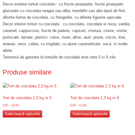
Decor exterior torturi ciocolata : cu fructe proaspete, fructe proaspete
glazurate cu ciocolata neagra sau alba, trandafiri sau alte tipuri de flori,
diferite forme de ciocolata, cu fotografie, cu diferite figurine speciale.
Decor interior torturi cu ciocolata : cu ciocolata, ciocolata si nuca, vanilie,
caramel, cappuccino, fructe de padure, capsuni, zmeura, cirese, visine,
portocale, lamaie, piersici, caise, mure, afine, iaurt, prune, cocos, kiwi,
ananas, ness, cafea, cu migdale, cu alune caramelizate, nuca, si multe
altele.
Termenul de garantie la torturile de ciocolata este intre 5 si 8 zile.
Produse similare
Tort de ciocolata 2,3 kg nr 5
Tort de ciocolata 2,3 kg nr 6
£
30
–
£
120
£
30
–
£
120
Acest
Acest
Selectează opțiunile
Selectează opțiunile
produs
produs
are
are
mai
mai