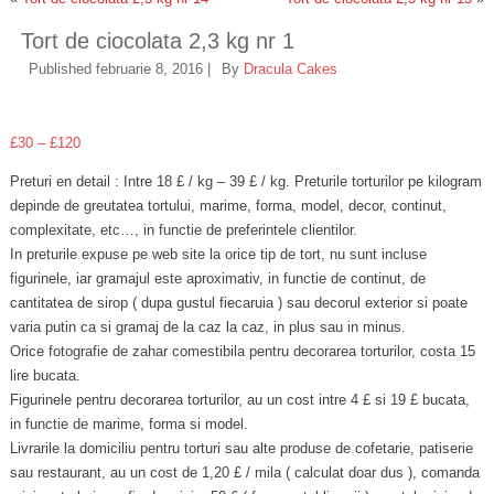
Tort de ciocolata 2,3 kg nr 1
Published
februarie 8, 2016
|
By
Dracula Cakes
£
30
–
£
120
Preturi en detail : Intre 18 £ / kg – 39 £ / kg. Preturile torturilor pe kilogram
depinde de greutatea tortului, marime, forma, model, decor, continut,
complexitate, etc…, in functie de preferintele clientilor.
In preturile expuse pe web site la orice tip de tort, nu sunt incluse
figurinele, iar gramajul este aproximativ, in functie de continut, de
cantitatea de sirop ( dupa gustul fiecaruia ) sau decorul exterior si poate
varia putin ca si gramaj de la caz la caz, in plus sau in minus.
Orice fotografie de zahar comestibila pentru decorarea torturilor, costa 15
lire bucata.
Figurinele pentru decorarea torturilor, au un cost intre 4 £ si 19 £ bucata,
in functie de marime, forma si model.
Livrarile la domiciliu pentru torturi sau alte produse de cofetarie, patiserie
sau restaurant, au un cost de 1,20 £ / mila ( calculat doar dus ), comanda