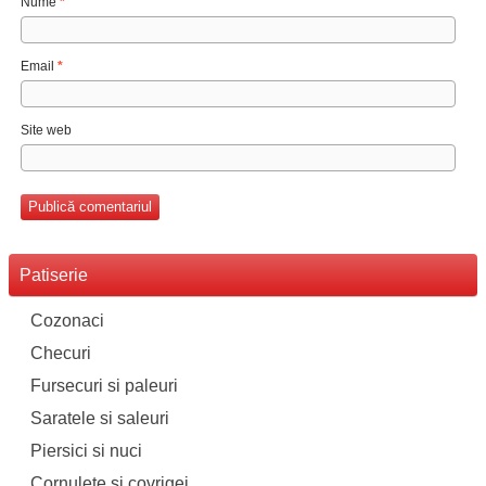
Nume
*
Email
*
Site web
Patiserie
Cozonaci
Checuri
Fursecuri si paleuri
Saratele si saleuri
Piersici si nuci
Cornulete si covrigei