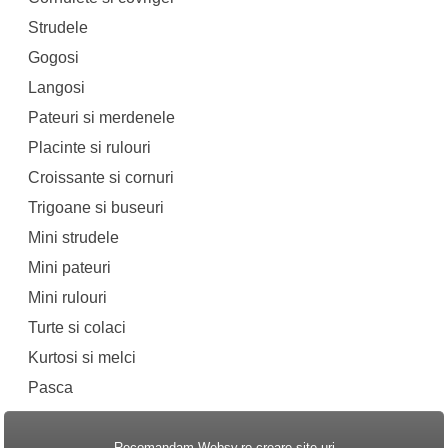
Strudele
Gogosi
Langosi
Pateuri si merdenele
Placinte si rulouri
Croissante si cornuri
Trigoane si buseuri
Mini strudele
Mini pateuri
Mini rulouri
Turte si colaci
Kurtosi si melci
Pasca
Recomandam
Websv.ro creare site-uri